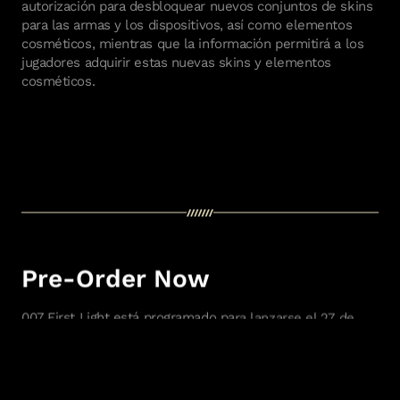
autorización para desbloquear nuevos conjuntos de skins
para las armas y los dispositivos, así como elementos
cosméticos, mientras que la información permitirá a los
jugadores adquirir estas nuevas skins y elementos
cosméticos.
Pre-Order Now
007 First Light está programado para lanzarse el 27 de
mayo de 2026 en PlayStation 5, Xbox Series X|S y PC, y
en el verano del 2026 en Nintendo Switch 2. Reserva
ahora* y obtén una mejora gratuita a la versión deluxe,
que incluye acceso anticipado de 24 horas**. Encontrarás