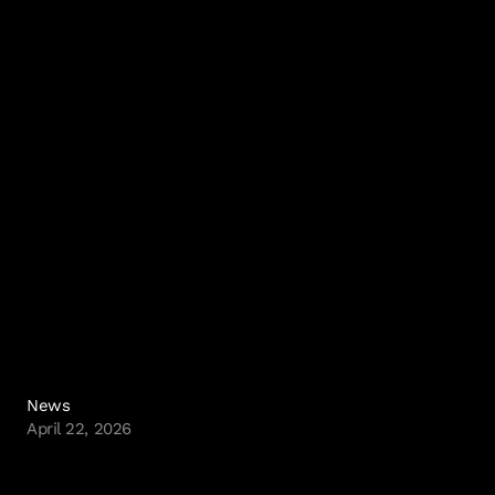
🇹 footer.cookie_policy
IO Interactive
News
April 22, 2026