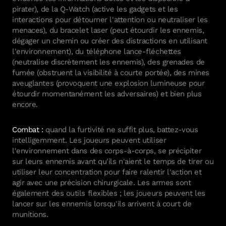
Instagram
pirater), de la Q-Watch (active les gadgets et les
LinkedIn
interactions pour détourner l'attention ou neutraliser les
Facebook
menaces), du bracelet laser (peut étourdir les ennemis,
Twitter
dégager un chemin ou créer des distractions en utilisant
l'environnement), du téléphone lance-fléchettes
Games
(neutralise discrètement les ennemis), des grenades de
007 First Light
fumée (obstruent la visibilité à courte portée), des mines
HITMAN World of Assassination
aveuglantes (provoquent une explosion lumineuse pour
Project Fantasy
étourdir momentanément les adversaires) et bien plus
Hitman: Absolution
encore.
Kane & Lynch 2
Mini Ninjas
Combat :
quand la furtivité ne suffit plus, battez-vous
Kane & Lynch
intelligemment. Les joueurs peuvent utiliser
Hitman: Blood Money
l'environnement dans des corps-à-corps, se précipiter
Hitman: Contracts
sur leurs ennemis avant qu'ils n'aient le temps de tirer ou
Freedom Fighters
utiliser leur concentration pour faire ralentir l'action et
Hitman 2: Silent Assassin
agir avec une précision chirurgicale. Les armes sont
Hitman: Codename 47
également des outils flexibles ; les joueurs peuvent les
lancer sur les ennemis lorsqu'ils arrivent à court de
munitions.
Politique et paramètres des cookies