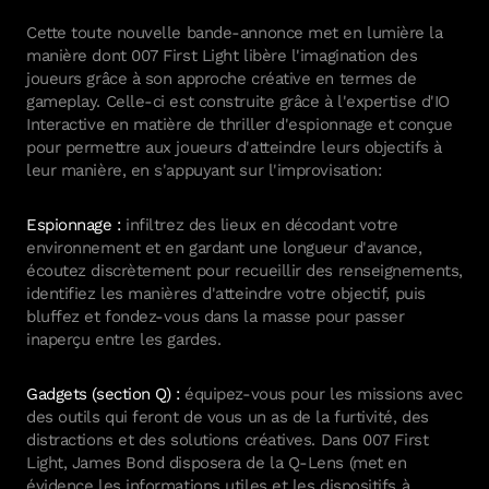
08008
About the studio
Barcelona
Cette toute nouvelle bande-annonce met en lumière la
NIF
Address
E-mail
Brighton
Catalonia
B06989594
manière dont 007 First Light libère l'imagination des
Marmara Üniversitesi, Teknopark
ioi@ioi.dk
Spain
Eğitim Mah.Hızırbey
joueurs grâce à son approche créative en termes de
Cad. B Blok No:118/4
Address
E-mail
gameplay. Celle-ci est construite grâce à l'expertise d'IO
About the studio
Kadıkoy/İstanbul
Lees House
ioi@ioi.dk
Interactive en matière de thriller d'espionnage et conçue
Türkiye
2nd Floor West Wing Office
Sitemap
pour permettre aux joueurs d'atteindre leurs objectifs à
21-23 Dyke Road
Company number
About the studio
leur manière, en s'appuyant sur l'improvisation:
Homepage
BN1 3FE Brighton
14959311
Glacier
United Kingdom
Careers
Espionnage :
infiltrez des lieux en décodant votre
About the studio
IOI Account
environnement et en gardant une longueur d'avance,
IOI Partners
écoutez discrètement pour recueillir des renseignements,
Press Room
identifiez les manières d'atteindre votre objectif, puis
Legal
bluffez et fondez-vous dans la masse pour passer
Privacy Policy
inaperçu entre les gardes.
Terms of Use
EULA
Gadgets (section Q) :
équipez-vous pour les missions avec
Health Warning
des outils qui feront de vous un as de la furtivité, des
Player Support
distractions et des solutions créatives. Dans 007 First
Light, James Bond disposera de la Q-Lens (met en
Follow Us
évidence les informations utiles et les dispositifs à