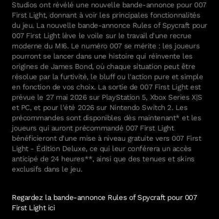
Studios ont révélé une nouvelle bande-annonce pour 007
First Light, donnant à voir les principales fonctionnalités
du jeu. La nouvelle bande-annonce Rules of Spycraft pour
007 First Light lève le voile sur le travail d'une recrue
moderne du MI6. Le numéro 007 se mérite : les joueurs
pourront se lancer dans une histoire qui réinvente les
origines de James Bond, où chaque situation peut être
résolue par la furtivité, le bluff ou l'action pure et simple
en fonction de vos choix. La sortie de 007 First Light est
prévue le 27 mai 2026 sur PlayStation 5, Xbox Series X|S
et PC, et pour l'été 2026 sur Nintendo Switch 2. Les
IOI Locations
précommandes sont disponibles dès maintenant* et les
Copenhagen
joueurs qui auront précommandé 007 First Light
bénéficieront d'une mise à niveau gratuite vers 007 First
Address
E-mail
Light - Édition Deluxe, ce qui leur conférera un accès
Malmö
Gammel Mønt 4
ioi@ioi.dk
anticipé de 24 heures**, ainsi que des tenues et skins
DK-1117
exclusifs dans le jeu.
Copenhagen
CVR-nummer
Address
E-mail
Barcelona
Denmark
24216209
Östergatan 20
ioi@ioi.dk
SE-211 25
Regardez la bande-annonce Rules of Spycraft pour 007
About the studio
Malmö
Organisationsnummer
Address
E-mail
First Light ici
Istanbul
Sweden
559183-6787
C/ Enric Granados 84
ioi@ioi.dk