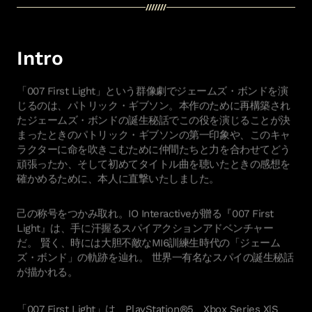
Hitman: Absolution
Kane & Lynch 2
Mini Ninjas
Intro
Kane & Lynch
Hitman: Blood Money
Hitman: Contracts
「007 First Light」という群像劇でジェームズ・ボンドを演
Freedom Fighters
じるのは、パトリック・ギブソン。本作のために再構築され
Hitman 2: Silent Assassin
たジェームズ・ボンドの誕生秘話でこの役を演じることが決
Hitman: Codename 47
まったときのパトリック・ギブソンの第一印象や、このキャ
ラクターに命を吹きこむために仲間たちと力を合わせてどう
頑張ったか、そして初めてタイトル曲を聴いたときの感想を
確かめるために、本人に直撃いたしました。
🇹 footer.cookie_policy
己の称号をつかみ取れ。IO Interactiveが贈る『007 First
IO Interactive
Light』は、手に汗握るスパイアクションアドベンチャー
だ。 賢く、時には大胆不敵なMI6訓練生時代の「ジェーム
ズ・ボンド」の軌跡を辿れ。 世界一有名なスパイの誕生秘話
が描かれる。
「007 First Light」は、PlayStation®5、Xbox Series X|S、