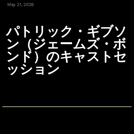
Careers
May 21, 2026
About the studio
IOI Account
IOI Partners
Press Room
パトリック・ギブソ
Legal
Privacy Policy
ン（ジェームズ・ボ
Terms of Use
EULA
ンド）のキャストセ
Health Warning
Player Support
Follow Us
Instagram
LinkedIn
Facebook
Twitter
Games
007 First Light
HITMAN World of Assassination
Project Fantasy