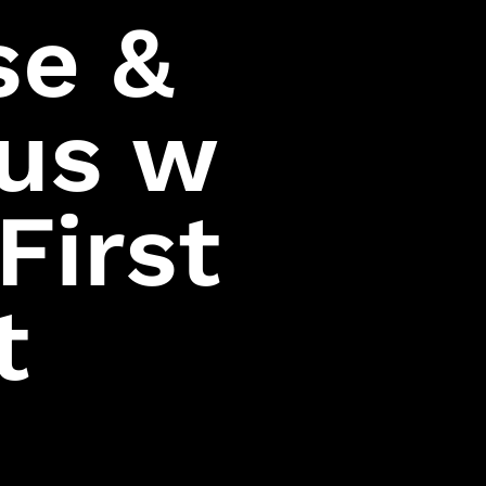
se &
Hitman 2: Silent
Assassin
Hitman:
Codename 47
us w
First