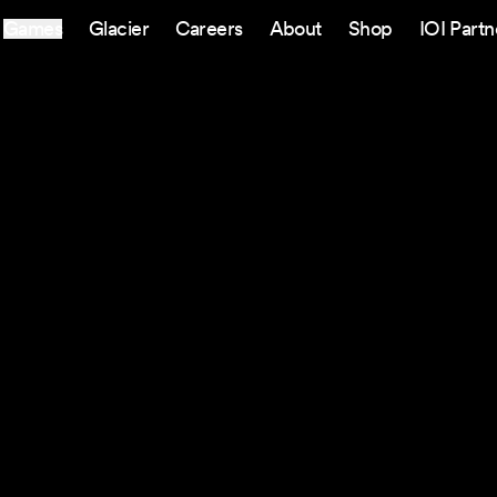
Games
Glacier
Careers
About
Shop
IOI Partn