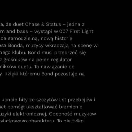
za, że duet Chase & Status – jedna z
m and bass – wystąpi w 007 First Light.
ada samodzielną, nową historię
esa Bonda, muzycy wkraczają na scenę w
ego klubu. Bond musi przedrzeć się
 z głośników na pełen regulator
iksów duetu. To nawiązanie do
y, dzięki któremu Bond pozostaje na
koncie hity ze szczytów list przebojów i
uet pomógł ukształtować brzmienie
 muzyki elektronicznej. Obecność muzyków
wyjątkowego charakteru. To nie tylko
wnosi do gry immersyjną energię, która