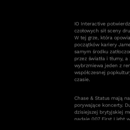
IO Interactive potwierd
czołowych sił sceny dru
W tej grze, która opowi
początków kariery Jam
samym środku zatłoczon
przez światła i tłumy, a
wybrzmiewa jeden z rem
współczesnej popkultur
czasie.
Chase & Status mają na 
porywające koncerty. D
🇹 footer.cookie_policy
dzisiejszej brytyjskiej
nadaje 007 First Light 
gościnny występ – duet 