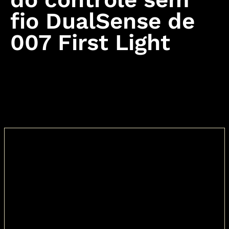
Hitman 2: Silent Assassin
Hitman: Codename 47
fio DualSense de
007 First Light
Cookie Policy & Settings
IO Interactive