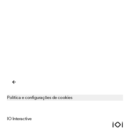
IOI Locations
Close
Política e configurações de cookies
Copenhagen
Address
E-mail
Malmö
IO Interactive
Gammel Mønt 4
ioi@ioi.dk
DK-1117
Copenhagen