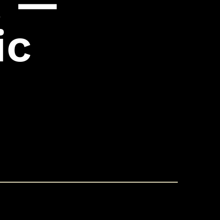
t —
ic