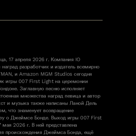
ица, 17 апреля 2026 г. Компания IO
й наград разработчик и издатель всемирно
TMAN, и Amazon MGM Studios сегодня
к игры 007 First Light на церемонии
ондоне. Заглавную песню исполняет
стоенная множества наград певица и автор
екст и музыка также написаны Ланой Дель
м, что знаменует возвращение
у о Джеймсе Бонде. Выход игры 007 First
7 мая 2026 г. В ней представлена
ия происхождения Джеймса Бонда, ещё
печного, делающего первые шаги в мире