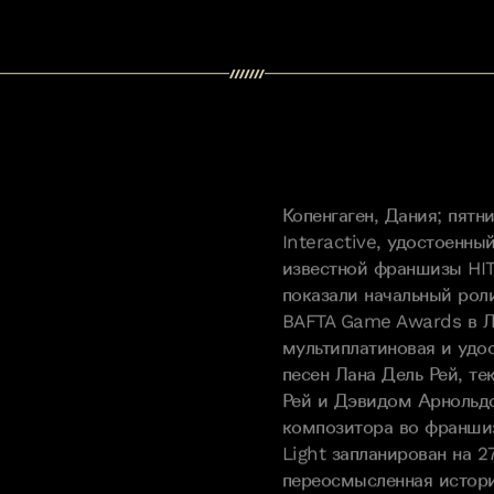
Копенгаген, Дания; пятн
Interactive, удостоенны
известной франшизы HI
показали начальный роли
BAFTA Game Awards в Л
мультиплатиновая и удо
песен Лана Дель Рей, т
Рей и Дэвидом Арнольдо
композитора во франшиз
Light запланирован на 2
переосмысленная истор
неопытного и порой бес