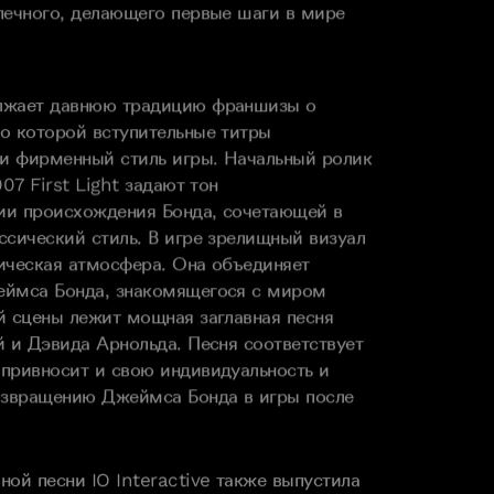
лжает давнюю традицию франшизы о
о которой вступительные титры
и фирменный стиль игры. Начальный ролик
07 First Light задают тон
ии происхождения Бонда, сочетающей в
ссический стиль. В игре зрелищный визуал
ическая атмосфера. Она объединяет
еймса Бонда, знакомящегося с миром
й сцены лежит мощная заглавная песня
й и Дэвида Арнольда. Песня соответствует
привносит и свою индивидуальность и
озвращению Джеймса Бонда в игры после
ной песни IO Interactive также выпустила