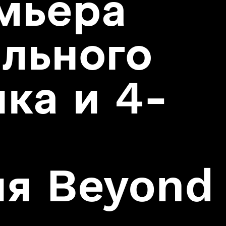
мьера
Assassin
Hitman:
Codename 47
ального
ка и 4-
ия Beyond