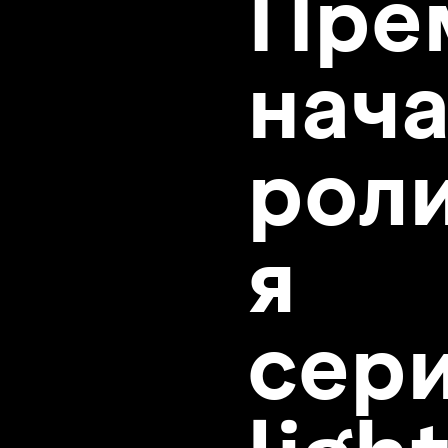
Пре
нач
роли
я
сер