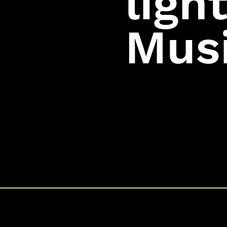
ligh
Mus