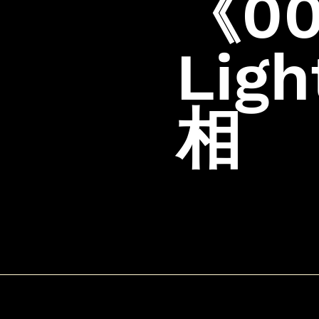
《007
Lig