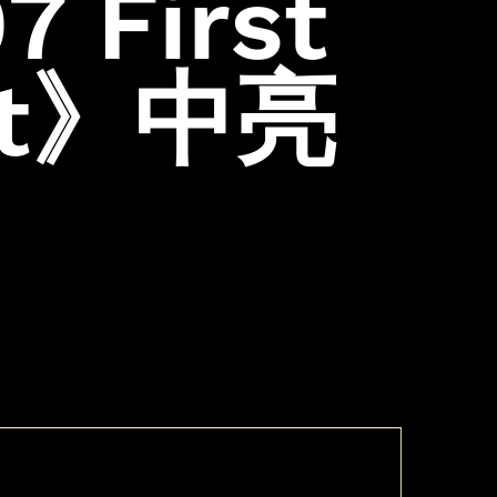
 First
Hitman:
Codename 47
ht》中亮