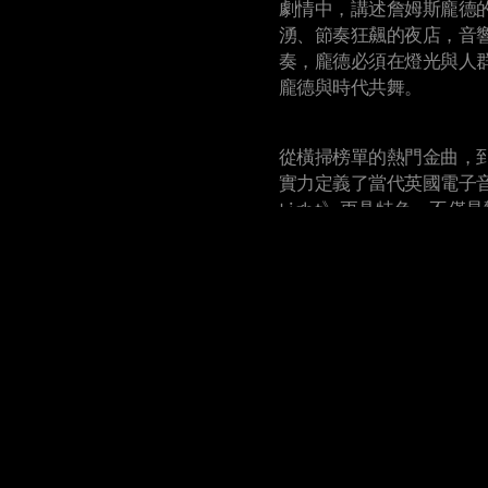
劇情中，講述詹姆斯龐德的起源
湧、節奏狂飆的夜店，音
奏，龐德必須在燈光與人
龐德與時代共舞。
從橫掃榜單的熱門金曲，到撼動
Cookie Policy & Settings
實力定義了當代英國電子音樂
Light》更具特色，不
的能量。
《007 First Light》
費獲得豪華升級**。完整資訊請前往 
查詢。
如需了解更多資訊，請造
007FirstLightGame.c
Facebook、Threads、R
知道更多最新消息，可以訂閱 I
https://ioi.dk/press 