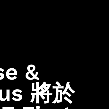
Instagram
007 First Light
LinkedIn
HITMAN World of
Assassination
Facebook
Project Fantasy
Twitter
Hitman:
Absolution
Kane & Lynch 2
Mini Ninjas
Kane & Lynch
se &
Hitman: Blood
Money
Hitman:
tus 將於
Contracts
Freedom Fighters
Hitman 2: Silent
Assassin