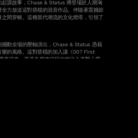
故事，Chase & Status 將登場於人潮洶
響全力放送這對搭檔的混音作品。伴隨著震撼節
群之間穿梭。這種當代潮流的文化燈塔，引領了
全場的壓軸演出，Chase & Status 憑藉
的風格。這對搭檔的加入讓《007 First
僅是驚喜現身，更是為龐德這段旅程注入直擊心靈
預定於 2026 年 5 月 27 日發售，立即預購*即可免
https://ioi.dk/007firstlightgame
訪我們的官方網站：
om，或在 X、Instagram、TikTok、Twitch、
eddit、Bluesky 與 YouTube 上追蹤我們。欲
O Interactive 媒體專頁：
和註冊 IOI 帳戶。