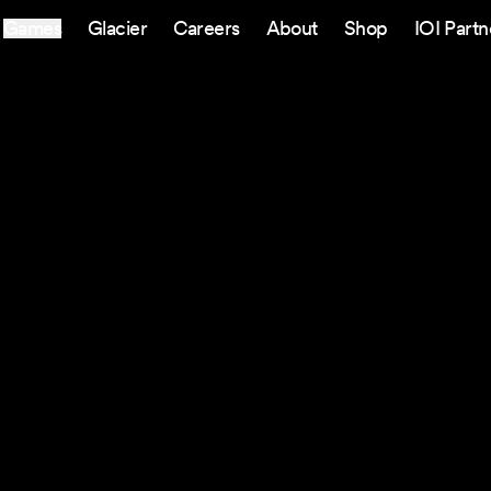
Games
Glacier
Careers
About
Shop
IOI Partn