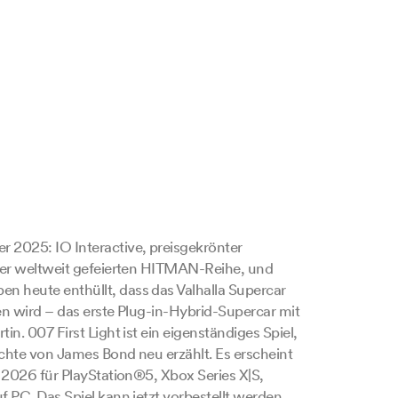
2025: IO Interactive, preisgekrönter
der weltweit gefeierten HITMAN-Reihe, und
heute enthüllt, dass das Valhalla Supercar
nen wird – das erste Plug-in-Hybrid-Supercar mit
n. 007 First Light ist ein eigenständiges Spiel,
chte von James Bond neu erzählt. Es erscheint
 2026 für PlayStation®5, Xbox Series X|S,
 PC. Das Spiel kann jetzt vorbestellt werden.