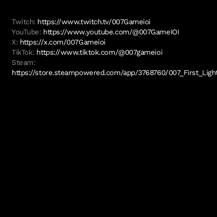
Twitch:
https://www.twitch.tv/007Gameioi
YouTube:
https://www.youtube.com/@007GameIOI
X:
https://x.com/007Gameioi
TikTok:
https://www.tiktok.com/@007gameioi
Steam:
https://store.steampowered.com/app/3768760/007_First_Ligh
Facebook:
https://www.facebook.com/007Gameioi
Die BAFTA Games Awards 2026 mit Google Play,
präsentiert von Elz, finden am Freitag, dem 17. April, in
London statt. Die Preisverleihung kann ab 20:15 Uhr
MESZ | 19:15 Uhr BST | 14:15 Uhr ET | 11:15 Uhr PT auf den
Twitch- und YouTube-Kanälen der BAFTA verfolgt werden.
Weitere Inhalte vom roten Teppich und hinter den
Kulissen gibt es auf den Social-Media-Kanälen von
@Bafta.
Links zu den Streams:
https://www.youtube.com/watch?v=GZ7WPbZkfKM
https://www.twitch.tv/bafta/schedule?
segmentID=891502c6-db36-4579-b542-1bb4e191cb9f