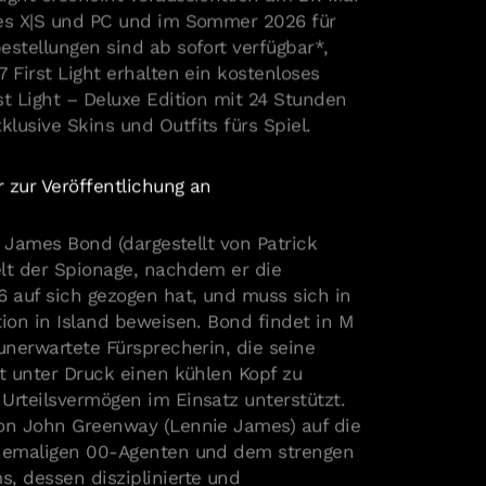
ies X|S und PC und im Sommer 2026 für
estellungen sind ab sofort verfügbar*,
 First Light erhalten ein kostenloses
st Light – Deluxe Edition mit 24 Stunden
lusive Skins und Outfits fürs Spiel.
r zur Veröffentlichung an
tt James Bond (dargestellt von Patrick
elt der Spionage, nachdem er die
 auf sich gezogen hat, und muss sich in
tion in Island beweisen. Bond findet in M
 unerwartete Fürsprecherin, die seine
st unter Druck einen kühlen Kopf zu
Urteilsvermögen im Einsatz unterstützt.
von John Greenway (Lennie James) auf die
ehemaligen 00-Agenten und dem strengen
, dessen disziplinierte und