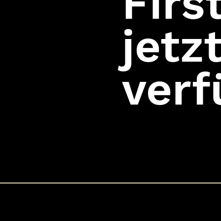
Firs
jetz