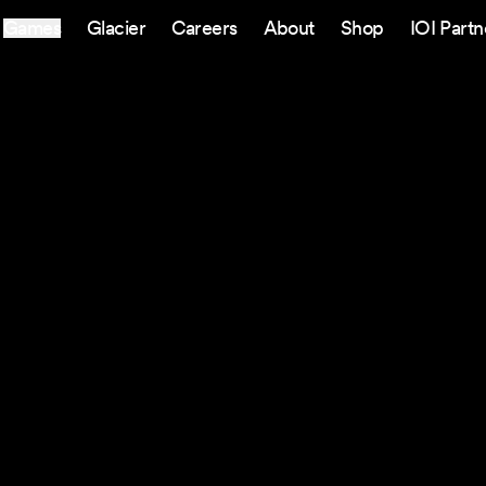
Games
Glacier
Careers
About
Shop
IOI Partn