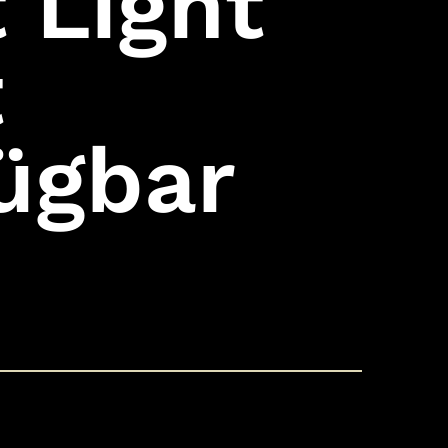
t Light
t