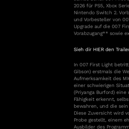
2026 für PS5, Xbox Ser
Nintendo Switch 2. Vorb
und Vorbesteller von 007
Upgrade auf die 007 Fir
Vorabzugang** sowie exk
Sieh dir HIER den Traile
In 007 First Light betri
Gibson) erstmals die W
Aufmerksamkeit des MI6
einer schwierigen Situa
(Priyanga Burford) eine
Fähigkeit erkennt, selb
bewahren, und die sein 
Diese Zuversicht wird 
Probe gestellt, einem 
Ausbilder des Programms