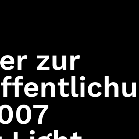
Assassin
Hitman:
Codename 47
ler zur
ffentlich
 007