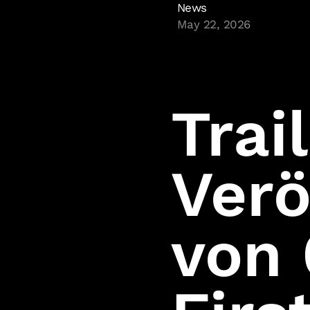
News
May 22, 2026
Trai
Verö
von