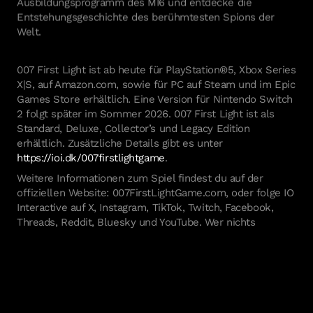
Ausbildungsprogramm des MI6 und entdecke die
Entstehungsgeschichte des berühmtesten Spions der
Welt.
007 First Light ist ab heute für PlayStation®5, Xbox Series
X|S, auf Amazon.com, sowie für PC auf Steam und im Epic
Games Store erhältlich. Eine Version für Nintendo Switch
2 folgt später im Sommer 2026. 007 First Light ist als
Standard, Deluxe, Collector’s und Legacy Edition
erhältlich. Zusätzliche Details gibt es unter
https://ioi.dk/007firstlightgame
.
Weitere Informationen zum Spiel findest du auf der
offiziellen Website: 007FirstLightGame.com, oder folge IO
Interactive auf X, Instagram, TikTok, Twitch, Facebook,
Threads, Reddit, Bluesky und YouTube. Wer nichts
verpassen möchte, kann sich für die Presseseite von IO
Interactive (
https://ioi.dk/press
) und ein IOI-Konto
registrieren.