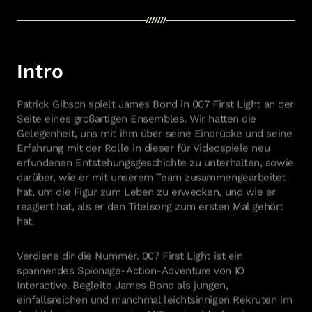
Project Fantasy
Hitman: Absolution
Kane & Lynch 2
Mini Ninjas
Kane & Lynch
Intro
Hitman: Blood Money
Hitman: Contracts
Freedom Fighters
Patrick Gibson spielt James Bond in 007 First Light an der
Hitman 2: Silent Assassin
Seite eines großartigen Ensembles. Wir hatten die
Hitman: Codename 47
Gelegenheit, uns mit ihm über seine Eindrücke und seine
Erfahrung mit der Rolle in dieser für Videospiele neu
erfundenen Entstehungsgeschichte zu unterhalten, sowie
darüber, wie er mit unserem Team zusammengearbeitet
Cookie-Richtlinie & Einstellungen
hat, um die Figur zum Leben zu erwecken, und wie er
reagiert hat, als er den Titelsong zum ersten Mal gehört
hat.
IO Interactive
Verdiene dir die Nummer. 007 First Light ist ein
spannendes Spionage-Action-Adventure von IO
Interactive. Begleite James Bond als jungen,
einfallsreichen und manchmal leichtsinnigen Rekruten im