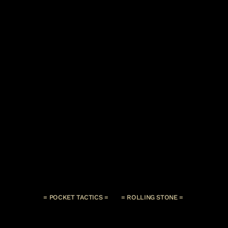
= POCKET TACTICS =
= ROLLING STONE =