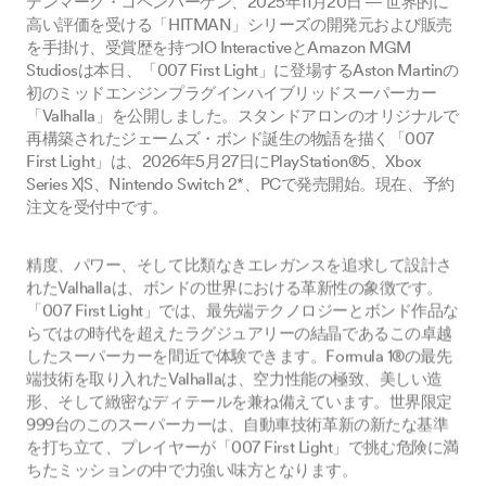
高い評価を受ける「HITMAN」シリーズの開発元および販売
を手掛け、受賞歴を持つIO InteractiveとAmazon MGM
Studiosは本日、「007 First Light」に登場するAston Martinの
初のミッドエンジンプラグインハイブリッドスーパーカー
「Valhalla」を公開しました。スタンドアロンのオリジナルで
再構築されたジェームズ・ボンド誕生の物語を描く「007
First Light」は、2026年5月27日にPlayStation®5、Xbox
Series X|S、Nintendo Switch 2*、PCで発売開始。現在、予約
注文を受付中です。
精度、パワー、そして比類なきエレガンスを追求して設計さ
れたValhallaは、ボンドの世界における革新性の象徴です。
「007 First Light」では、最先端テクノロジーとボンド作品な
らではの時代を超えたラグジュアリーの結晶であるこの卓越
したスーパーカーを間近で体験できます。Formula 1®の最先
端技術を取り入れたValhallaは、空力性能の極致、美しい造
形、そして緻密なディテールを兼ね備えています。世界限定
999台のこのスーパーカーは、自動車技術革新の新たな基準
を打ち立て、プレイヤーが「007 First Light」で挑む危険に満
ちたミッションの中で力強い味方となります。