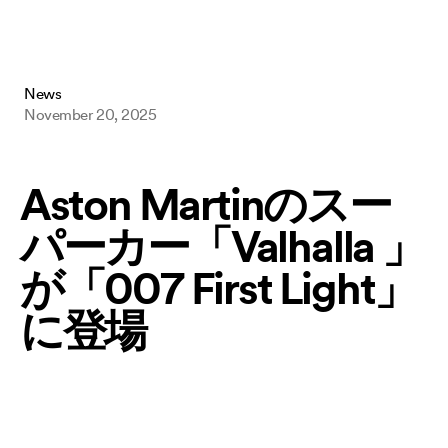
Kane & Lynch
Hitman: Blood Money
Hitman: Contracts
Freedom Fighters
Hitman 2: Silent Assassin
News
Hitman: Codename 47
November 20, 2025
Aston Martinのスー
🇹 footer.cookie_policy
パーカー「Valhalla 」
IO Interactive
が「007 First Light」
に登場