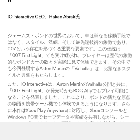
”
IO Interactive CEO、Hakan Abrak氏
ジェームズ・ボンドの世界において、車は単なる移動手段で
はなく、スタイル、洗練、そして最先端技術の象徴であり、
007という存在を形づくる重要な要素です。この伝統は
「007 First Light」でも受け継がれ、プレイヤーは歴代の象徴
的なボンドカーの数々を実際に見て体験できます。その中で
も今回登場するAston Martinの「Valhalla」は、比類なきスタ
イルと興奮をもたらします。
また、IO Interactiveは、Aston MartinのValhalla公開と共に、
「007 First Light」が発売時からROG Allyでもプレイ可能に
なることを発表しました。これにより、ボンドの新たな原点
の物語を携帯ゲーム機でも体験できるようになります。さら
に本作はXbox Play Anywhereに対応し、Xboxコンソールと
Windows PC間でセーブデータや実績を共有しながら、シー
ムレスにプレイすることが可能です。自宅でも外出先でも、
プレイヤーはジェームズ・ボンドとしてスパイの世界への第
一歩を踏み出すことができます。