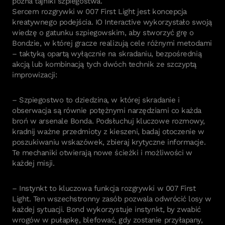
pozna tajniki szpiegostwa.
Sercem rozgrywki w 007 First Light jest koncepcja
kreatywnego podejścia. IO Interactive wykorzystało swoją
wiedzę o gatunku szpiegowskim, aby stworzyć grę o
Bondzie, w której gracze realizują cele różnymi metodami
– taktyką opartą wyłącznie na skradaniu, bezpośrednią
akcją lub kombinacją tych dwóch technik ze szczyptą
improwizacji:
– Szpiegostwo to dziedzina, w której skradanie i
obserwacja są równie potężnymi narzędziami co każda
broń w arsenale Bonda. Podsłuchuj kluczowe rozmowy,
kradnij ważne przedmioty z kieszeni, badaj otoczenie w
poszukiwaniu wskazówek, zbieraj krytyczne informacje.
Te mechaniki otwierają nowe ścieżki i możliwości w
każdej misji.
– Instynkt to kluczowa funkcja rozgrywki w 007 First
Light. Ten wszechstronny zasób pozwala odwrócić losy w
każdej sytuacji. Bond wykorzystuje instynkt, by zwabić
wrogów w pułapkę, blefować, gdy zostanie przyłapany,