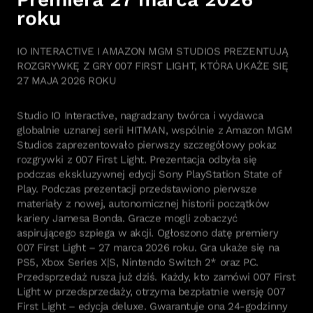
IO INTERACTIVE I AMAZON MGM STUDIOS PREZENTUJĄ
ROZGRYWKĘ Z GRY 007 FIRST LIGHT, KTÓRA UKAŻE SIĘ
27 MAJA 2026 ROKU
Studio IO Interactive, nagradzany twórca i wydawca
globalnie uznanej serii HITMAN, wspólnie z Amazon MGM
Studios zaprezentowało pierwszy szczegółowy pokaz
rozgrywki z 007 First Light. Prezentacja odbyła się
podczas ekskluzywnej edycji Sony PlayStation State of
Play. Podczas prezentacji przedstawiono pierwsze
materiały z nowej, autonomicznej historii początków
kariery Jamesa Bonda. Gracze mogli zobaczyć
aspirującego szpiega w akcji. Ogłoszono datę premiery
007 First Light – 27 marca 2026 roku. Gra ukaże się na
PS5, Xbox Series X|S, Nintendo Switch 2* oraz PC.
Przedsprzedaż rusza już dziś. Każdy, kto zamówi 007 First
Light w przedsprzedaży, otrzyma bezpłatnie wersję 007
First Light – edycja deluxe. Gwarantuje ona 24-godzinny