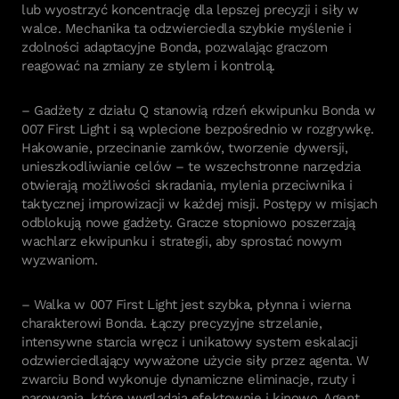
lub wyostrzyć koncentrację dla lepszej precyzji i siły w
walce. Mechanika ta odzwierciedla szybkie myślenie i
zdolności adaptacyjne Bonda, pozwalając graczom
reagować na zmiany ze stylem i kontrolą.
– Gadżety z działu Q stanowią rdzeń ekwipunku Bonda w
007 First Light i są wplecione bezpośrednio w rozgrywkę.
Hakowanie, przecinanie zamków, tworzenie dywersji,
unieszkodliwianie celów – te wszechstronne narzędzia
otwierają możliwości skradania, mylenia przeciwnika i
taktycznej improwizacji w każdej misji. Postępy w misjach
odblokują nowe gadżety. Gracze stopniowo poszerzają
wachlarz ekwipunku i strategii, aby sprostać nowym
wyzwaniom.
– Walka w 007 First Light jest szybka, płynna i wierna
charakterowi Bonda. Łączy precyzyjne strzelanie,
intensywne starcia wręcz i unikatowy system eskalacji
odzwierciedlający wyważone użycie siły przez agenta. W
zwarciu Bond wykonuje dynamiczne eliminacje, rzuty i
parowania, które wyglądają efektownie i kinowo. Agent