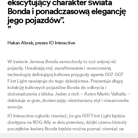
ekscytujący charakter świata
Bonda i ponadczasową elegancję
jego pojazdów”.
”
Hakan Abrak, prezes IO Interactive
W świecie Jamesa Bonda samochody to coś więcej niż
pojazdy. Uosabiają styl, wyrafinowanie i nowoczesną
technologię definiującą kultowe przygody agenta 007. 007
First Light nawiązuje do tego dziedzictwa. Prezentuje długą
kolekcję kultowych pojazdów Bonda do odkrycia i
doświadczenia z bliska. Jeden z nich – Aston Martin Valhalla –
debiutuje w grze, dostarczając niezrównany styl i niesamowite
emocje.
IO Interactive ogłosiło również, że gra 007 First Light będzie
dostępna na ROG Ally w dniu premiery, dzięki czemu historię
początków kariery Bonda będzie można poznać również na
urządzeniach przenośnych. Tytuł będzie dostępny w usłudze