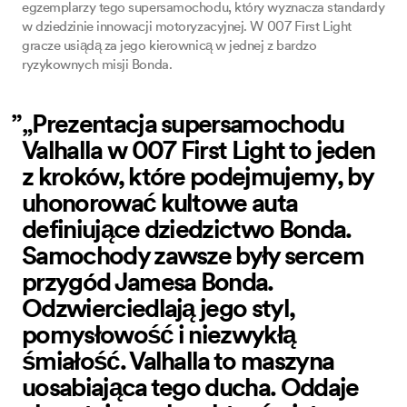
egzemplarzy tego supersamochodu, który wyznacza standardy
w dziedzinie innowacji motoryzacyjnej. W 007 First Light
gracze usiądą za jego kierownicą w jednej z bardzo
ryzykownych misji Bonda.
„Prezentacja supersamochodu
Valhalla w 007 First Light to jeden
z kroków, które podejmujemy, by
uhonorować kultowe auta
definiujące dziedzictwo Bonda.
Samochody zawsze były sercem
przygód Jamesa Bonda.
Odzwierciedlają jego styl,
pomysłowość i niezwykłą
śmiałość. Valhalla to maszyna
uosabiająca tego ducha. Oddaje