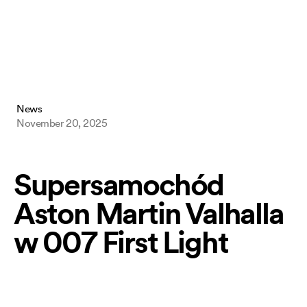
Kane & Lynch
Hitman: Blood Money
Hitman: Contracts
Freedom Fighters
Hitman 2: Silent Assassin
Hitman: Codename 47
News
November 20, 2025
🇹 footer.cookie_policy
IO Interactive
Supersamochód
Aston Martin Valhalla
w 007 First Light