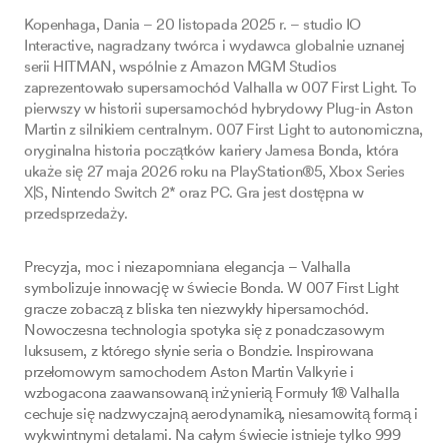
Kopenhaga, Dania – 20 listopada 2025 r. – studio IO
Interactive, nagradzany twórca i wydawca globalnie uznanej
serii HITMAN, wspólnie z Amazon MGM Studios
zaprezentowało supersamochód Valhalla w 007 First Light. To
pierwszy w historii supersamochód hybrydowy Plug-in Aston
Martin z silnikiem centralnym. 007 First Light to autonomiczna,
oryginalna historia początków kariery Jamesa Bonda, która
ukaże się 27 maja 2026 roku na PlayStation®5, Xbox Series
X|S, Nintendo Switch 2* oraz PC. Gra jest dostępna w
przedsprzedaży.
Precyzja, moc i niezapomniana elegancja – Valhalla
symbolizuje innowację w świecie Bonda. W 007 First Light
gracze zobaczą z bliska ten niezwykły hipersamochód.
Nowoczesna technologia spotyka się z ponadczasowym
luksusem, z którego słynie seria o Bondzie. Inspirowana
przełomowym samochodem Aston Martin Valkyrie i
wzbogacona zaawansowaną inżynierią Formuły 1® Valhalla
cechuje się nadzwyczajną aerodynamiką, niesamowitą formą i
wykwintnymi detalami. Na całym świecie istnieje tylko 999