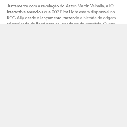
Juntamente com a revelação do Aston Martin Valhalla, a IO
Interactive anunciou que 007 First Light estará disponível no
ROG Ally desde o lançamento, trazendo a história de origem
reimaginada de Bond para os jogadores de portáteis. O jogo
também será um título Xbox Play Anywhere, permitindo que
os jogadores joguem sem interrupções nos consoles Xbox e
em PCs com Windows, com progresso e conquistas
compartilhados. Seja em casa ou em qualquer lugar, os
jogadores poderão jogar como James Bond enquanto ele dá
seu primeiro passo no mundo da espionagem em 007 First
Light.
007 First Light está disponível para pré-venda para
PlayStation
5
,
Xbox Series X|S
,
Nintendo Switch 2
, na
Amazon.com
, e
também para PC na
Steam
e na
Epic Games Store
por $69,99,
€69,99, £59,99 (SRP). Os jogadores que fizerem a pré-
encomenda de qualquer edição de 007 First Light receberão a
atualização grátis para a 007 First Light — Edição Deluxe, que
inclui acesso antecipado de 24 horas**; quatro visuais de itens:
o Isqueiro Reluzente, os Fones de Ouvido Reluzentes, o
Telefone Reluzente e a Caneta Reluzente; um visual de arma
exclusivo e quatro trajes: Dia dos Mortos, Explorador do