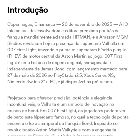
Copenhague, Dinamarca — 20 de novembro de 2025 — A IO
Interactive, desenvolvedora e editora premiada por trás da
franquia mundialmente aclamada HITMAN, e a Amazon MGM
Studios revelaram hoje a presença do supercarro Valhalla em
007 First Light, trazendo o primeiro supercarro híbrido plug-in
(PHEV) de motor central da Aston Martin ao jogo. 007 First
Light é uma história de origem original, reimaginada e
independente de James Bond, com lançamento marcado para
27 de maio de 2026 no PlayStation®5, Xbox Series X|S,
Nintendo Switch 2* e PC, e já disponível na pré-venda.
Projetado para oferecer precisão, potência e elegância
inconfundíveis, o Valhalla é um símbolo de inovação no
mundo de Bond. Em 007 First Light, os jogadores podem ver
de perto este hipercarro famoso, no qual a tecnologia de ponta
encontra o luxo atemporal da franquia Bond. Inspirado no
revolucionário Aston Martin Valkyrie e com a engenharia
avançada da Fórmula 1®, o Valhalla incorpora maestria