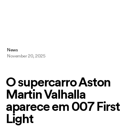
Mini Ninjas
Kane & Lynch
Hitman: Blood Money
Hitman: Contracts
Freedom Fighters
Hitman 2: Silent Assassin
Hitman: Codename 47
News
November 20, 2025
Cookie Policy & Settings
O supercarro Aston
IO Interactive
Martin Valhalla
aparece em 007 First
Light