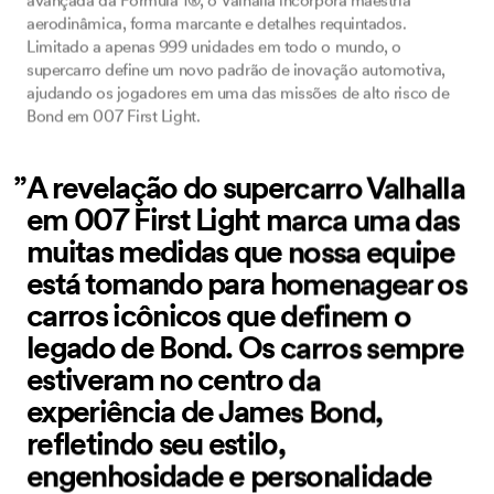
aerodinâmica, forma marcante e detalhes requintados.
Limitado a apenas 999 unidades em todo o mundo, o
supercarro define um novo padrão de inovação automotiva,
ajudando os jogadores em uma das missões de alto risco de
Bond em 007 First Light.
A revelação do supercarro Valhalla
em 007 First Light marca uma das
muitas medidas que nossa equipe
está tomando para homenagear os
carros icônicos que definem o
legado de Bond. Os carros sempre
estiveram no centro da
experiência de James Bond,
refletindo seu estilo,
engenhosidade e personalidade