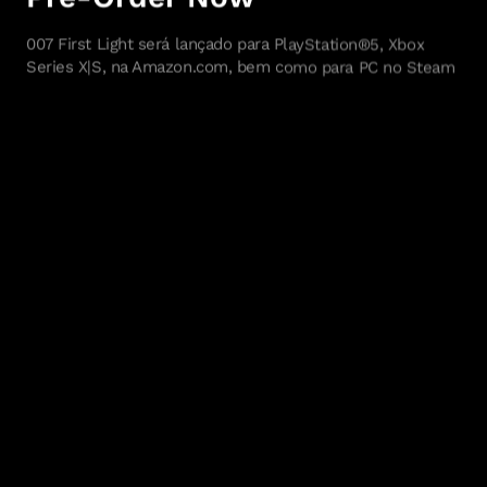
007 First Light será lançado para PlayStation®5, Xbox
Series X|S, na Amazon.com, bem como para PC no Steam
e na Epic Games Store. Uma versão para Nintendo Switch
2 chegará depois, no inverno de 2026. 007 First Light está
disponível nas edições Standard, Deluxe, Collector’s e
Legacy. Você pode conferir mais detalhes em
https://ioi.dk/007firstlightgame
.
Para mais informações, acesse o site oficial:
007FirstLightGame.com ou siga a IO Interactive no X,
Instagram, TikTok, Twitch, Facebook, Threads, Reddit,
Bluesky e YouTube. Os interessados em mais notícias
podem se inscrever na página de imprensa da IO
Interactive:
https://ioi.dk/press
e em uma conta IOI.
SOBRE 007 First Light
A ser lançado em 27 de maio de 2026, 007 First Light é
um jogo de ação e aventura em terceira pessoa que