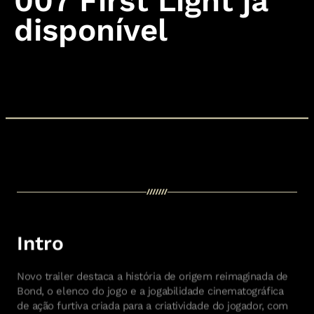
007 First Light já
Intro
Novo trailer destaca a história de origem reimaginada de
Bond, o elenco do jogo e a jogabilidade cinematográfica
de ação furtiva criada para a criatividade do jogador, com