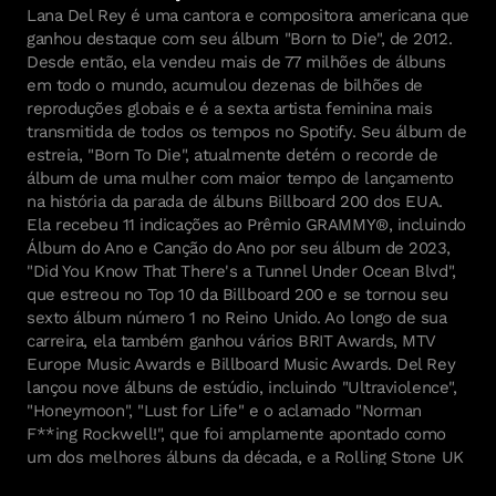
Lana Del Rey é uma cantora e compositora americana que
ganhou destaque com seu álbum "Born to Die", de 2012.
Desde então, ela vendeu mais de 77 milhões de álbuns
em todo o mundo, acumulou dezenas de bilhões de
reproduções globais e é a sexta artista feminina mais
transmitida de todos os tempos no Spotify. Seu álbum de
estreia, "Born To Die", atualmente detém o recorde de
álbum de uma mulher com maior tempo de lançamento
na história da parada de álbuns Billboard 200 dos EUA.
Ela recebeu 11 indicações ao Prêmio GRAMMY®, incluindo
Álbum do Ano e Canção do Ano por seu álbum de 2023,
"Did You Know That There's a Tunnel Under Ocean Blvd",
que estreou no Top 10 da Billboard 200 e se tornou seu
sexto álbum número 1 no Reino Unido. Ao longo de sua
carreira, ela também ganhou vários BRIT Awards, MTV
Europe Music Awards e Billboard Music Awards. Del Rey
lançou nove álbuns de estúdio, incluindo "Ultraviolence",
"Honeymoon", "Lust for Life" e o aclamado "Norman
F**ing Rockwell!", que foi amplamente apontado como
um dos melhores álbuns da década, e a Rolling Stone UK
a nomeou a "Maior compositora americana do século XXI".