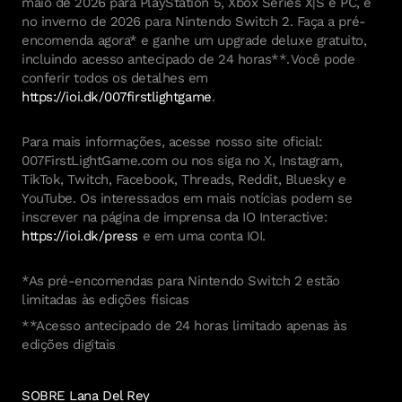
maio de 2026 para PlayStation 5, Xbox Series X|S e PC, e
no inverno de 2026 para Nintendo Switch 2. Faça a pré-
encomenda agora* e ganhe um upgrade deluxe gratuito,
incluindo acesso antecipado de 24 horas**. Você pode
conferir todos os detalhes em
https://ioi.dk/007firstlightgame
.
Para mais informações, acesse nosso site oficial:
007FirstLightGame.com ou nos siga no X, Instagram,
TikTok, Twitch, Facebook, Threads, Reddit, Bluesky e
YouTube. Os interessados em mais notícias podem se
inscrever na página de imprensa da IO Interactive:
https://ioi.dk/press
e em uma conta IOI.
*As pré-encomendas para Nintendo Switch 2 estão
limitadas às edições físicas
**Acesso antecipado de 24 horas limitado apenas às
edições digitais
SOBRE Lana Del Rey