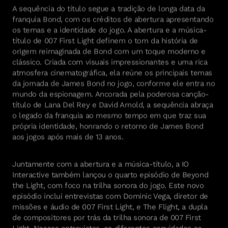
A sequência do título segue a tradição de longa data da
franquia Bond, com os créditos de abertura apresentando
os temas e a identidade do jogo. A abertura e a música-
título de 007 First Light definem o tom da história de
origem reimaginada de Bond com um toque moderno e
clássico. Criada com visuais impressionantes e uma rica
atmosfera cinematográfica, ela reúne os principais temas
da jornada de James Bond no jogo, conforme ele entra no
mundo da espionagem. Ancorada pela poderosa canção-
título de Lana Del Rey e David Arnold, a sequência abraça
o legado da franquia ao mesmo tempo em que traz sua
própria identidade, honrando o retorno de James Bond
aos jogos após mais de 13 anos.
Juntamente com a abertura e a música-título, a IO
Interactive também lançou o quarto episódio de Beyond
the Light, com foco na trilha sonora do jogo. Este novo
episódio inclui entrevistas com Dominic Vega, diretor de
missões e áudio de 007 First Light, e The Flight, a dupla
de compositores por trás da trilha sonora de 007 First
Light. Nessas entrevistas, os diferentes convidados se