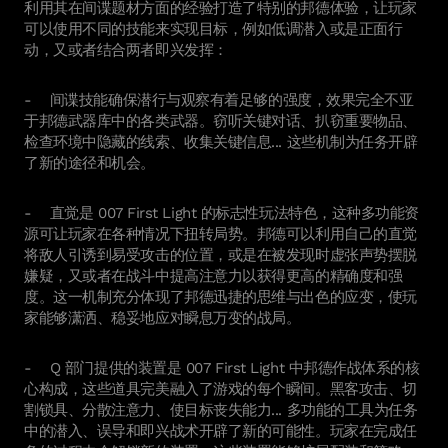
利用其在间谍题材方面的经验打造了特别的邦德体验，让玩家
可以使用不同的技能来实现目标，例如低调潜入或是正面行
动，又或者结合两者即兴发挥：
- 间谍技能确保潜行与观察有着足够的强度，效果完全不亚
于邦德武器库中的各类武器。窃听关键对话、扒窃重要物品、
检查环境中隐藏的线索、收集关键信息... 这些机制为任务开辟
了新的途径和机会。
- 直觉是 007 First Light 的标志性玩法特色，这种多功能资
源可让玩家在各种情况下扭转局势。邦德可以利用自己的直觉
将敌人引诱到易受攻击的位置，或是在被发现时虚张声势摆脱
嫌疑，又或者在战斗中提高注意力以获得更高的精确度和强
度。这一机制充分体现了邦德迅捷的思维与出色的应变，使玩
家能够潇洒、稳妥地应对瞬息万变的战局。
- Q 部门提供的装置是 007 First Light 中邦德作战体系的核
心构成，这些道具完美融入了游戏的每个瞬间。黑客攻击、切
割锁具、分散注意力、使目标丧失能力... 多功能的工具为任务
中的潜入、误导和即兴战术开辟了新的可能性。玩家在完成任