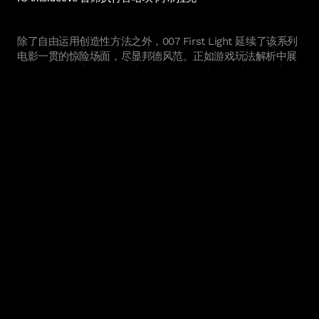
除了自由运用创造性方法之外，007 First Light 延续了该系列
电影一贯的惊险场面，尽显邦德风范。正如游戏玩法解析中展
示的那样，玩家将体验到惊险刺激、扣人心弦的时刻，如高速
追逐、令人窒息的枪战、在被黑入的飞机上与敌人搏斗以及被
抛向广阔的天空。这些叹为观止的场面均为手工打造，展现了
邦德世界的危险、优雅和壮观，同时也描绘了邦德逐渐成长为
能够应对各种挑战的精英特工的过程。
You cannot watch this video as you have not accepted
cookies. Update cookies to watch the video.