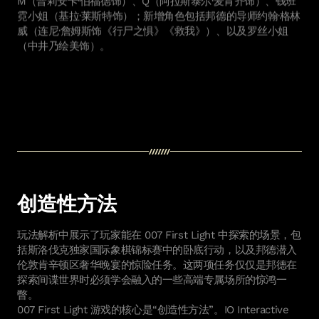
霓小姐（基拉·莱斯特饰）；新增角色包括邦德的导师约翰·格林
威（连尼·詹姆斯饰《行尸之惧》《救我》）、以及罗丝小姐
（中井乃绘美饰）。
玩法解析中展示了玩家能在 007 First Light 中探索的场景，包
括斯洛伐克独家国际象棋锦标赛中的卧底行动，以及邦德潜入
伦敦肯辛顿区奢华晚宴的惊险任务。这两项任务仅仅是邦德在
探索间谍世界时必须学会融入的一些高端专属场所的惊鸿一
瞥。
007 First Light 游戏的核心是“创造性方法”。IO Interactive