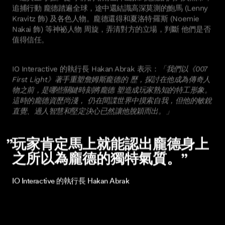
追捕行動 龐德踏遍全球，途中還結識高深莫測的鮑馬 (Lenny
Kravitz 飾) 及各色人物。龐德還得和夏洛特·羅斯 (Noemie
Nakai 飾) 等神祕人物 周旋，弄清對方的立場，判斷 他們是否
值得信任。
IO Interactive 的執行長 Hakan Abrak 表示：
「我們以《007
First Light》著手重塑詹姆斯龐德的 歷，探討在他成為傳奇人
物之前，是哪些關鍵時刻將龐德 塑造成玩家熟知的特工形象。
這時的龐德資歷尚淺， 仍在間諜世界中摸索自我，但他的敏銳
直覺、過人智慧和堅定決心已然讓他脫穎而出。」
玩家肯定馬上就能認出龐德身上
之所以為龐德的獨特氣質。”
IO Interactive 的執行長 Hakan Abrak