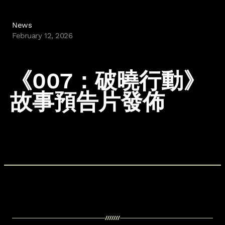
Freedom Fighters
Hitman 2: Silent Assassin
Hitman: Codename 47
News
February 12, 2026
Cookie Policy & Settings
《007：破曉行動》
IO Interactive
You cannot watch this video as you have not accepted
cookies. Update cookies to watch the video.