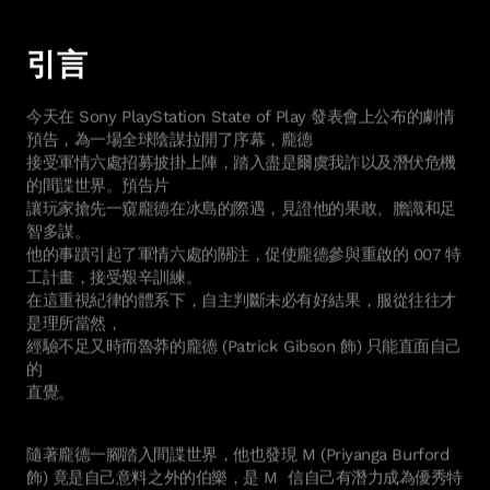
引言
今天在 Sony PlayStation State of Play 發表會上公布的劇情
預告，為一場全球陰謀拉開了序幕，龐德
接受軍情六處招募披掛上陣，踏入盡是爾虞我詐以及潛伏危機
的間諜世界。預告片
讓玩家搶先一窺龐德在冰島的際遇，見證他的果敢、膽識和足
智多謀。
他的事蹟引起了軍情六處的關注，促使龐德參與重啟的 007 特
工計畫，接受艱辛訓練。
在這重視紀律的體系下，自主判斷未必有好結果，服從往往才
是理所當然，
經驗不足又時而魯莽的龐德 (Patrick Gibson 飾) 只能直面自己
的
直覺。
隨著龐德一腳踏入間諜世界，他也發現 M (Priyanga Burford
飾) 竟是自己意料之外的伯樂，是 M 信自己有潛力成為優秀特