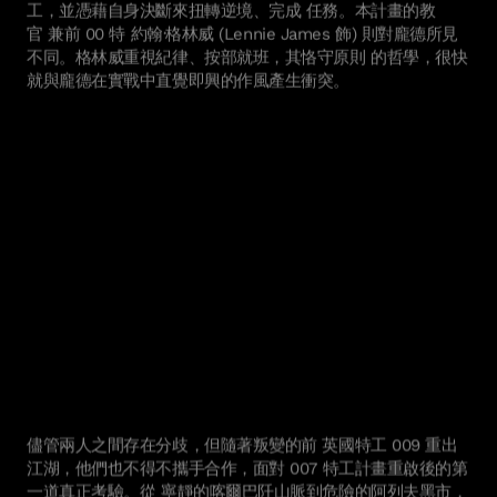
工，並憑藉自身決斷來扭轉逆境、完成 任務。本計畫的教
官 兼前 00 特 約翰·格林威 (Lennie James 飾) 則對龐德所見
不同。格林威重視紀律、按部就班，其恪守原則 的哲學，很快
就與龐德在實戰中直覺即興的作風產生衝突。
儘管兩人之間存在分歧，但隨著叛變的前 英國特工 009 重出
江湖，他們也不得不攜手合作，面對 007 特工計畫重啟後的第
一道真正考驗。從 寧靜的喀爾巴阡山脈到危險的阿列夫黑市，