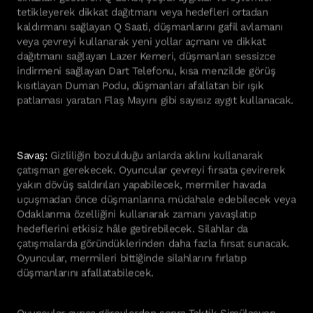
tetikleyerek dikkat dağıtmanı veya hedefleri ortadan
kaldırmanı sağlayan Q Saati, düşmanlarını gafil avlamanı
veya çevreyi kullanarak yeni yollar açmanı ve dikkat
dağıtmanı sağlayan Lazer Kemeri, düşmanları sessizce
indirmeni sağlayan Dart Telefonu, kısa menzilde görüş
kısıtlayan Duman Podu, düşmanları afallatan bir ışık
patlaması yaratan Flaş Mayını gibi sayısız aygıt kullanacak.
Savaş:
Gizliliğin bozulduğu anlarda aklını kullanarak
çatışman gerekecek. Oyuncular çevreyi fırsata çevirerek
yakın dövüş saldırıları yapabilecek, mermiler havada
uçuşmadan önce düşmanlarına müdahale edebilecek veya
Odaklanma özelliğini kullanarak zamanı yavaşlatıp
hedeflerini etkisiz hâle getirebilecek. Silahlar da
çatışmalarda göründüklerinden daha fazla fırsat sunacak.
Oyuncular, mermileri bittiğinde silahlarını fırlatıp
düşmanlarını afallatabilecek.
Oyuncular ayrıca görevlerden sonra Taktik Simülasyon