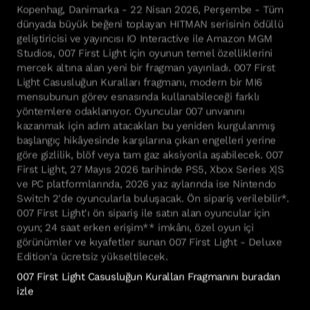
Kopenhag, Danimarka - 22 Nisan 2026, Perşembe - Tüm
dünyada büyük beğeni toplayan HITMAN serisinin ödüllü
geliştiricisi ve yayıncısı IO Interactive ile Amazon MGM
Studios, 007 First Light için oyunun temel özelliklerini
mercek altına alan yeni bir fragman yayınladı. 007 First
Light Casusluğun Kuralları fragmanı, modern bir MI6
mensubunun görev esnasında kullanabileceği farklı
yöntemlere odaklanıyor. Oyuncular 007 unvanını
kazanmak için adım atacakları bu yeniden kurgulanmış
başlangıç hikâyesinde karşılarına çıkan engelleri yerine
göre gizlilik, blöf veya tam gaz aksiyonla aşabilecek. 007
First Light, 27 Mayıs 2026 tarihinde PS5, Xbox Series X|S
ve PC platformlarında, 2026 yaz aylarında ise Nintendo
Switch 2'de oyuncularla buluşacak. Ön sipariş verilebilir*.
007 First Light'ı ön sipariş ile satın alan oyuncular için
oyun; 24 saat erken erişim** imkânı, özel oyun içi
görünümler ve kıyafetler sunan 007 First Light - Deluxe
Edition'a ücretsiz yükseltilecek.
007 First Light Casusluğun Kuralları Fragmanını buradan
izle