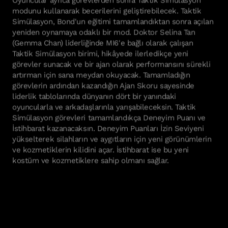
modunu kullanarak becerilerini geliştirebilecek. Taktik
Simülasyon, Bond'un eğitimi tamamlandıktan sonra açılan
yeniden oynamaya odaklı bir mod. Doktor Selina Tan
(Gemma Chan) liderliğinde MI6'e bağlı olarak çalışan
Taktik Simülasyon birimi, hikâyede ilerledikçe yeni
görevler sunacak ve bir ajan olarak performansını sürekli
artırman için sana meydan okuyacak. Tamamladığın
görevlerin ardından kazandığın Ajan Skoru sayesinde
liderlik tablolarında dünyanın dört bir yanındaki
oyuncularla ve arkadaşlarınla yarışabileceksin. Taktik
Simülasyon görevleri tamamlandıkça Deneyim Puanı ve
İstihbarat kazanacaksın. Deneyim Puanları İzin Seviyeni
yükselterek silahların ve aygıtların için yeni görünümlerin
ve kozmetiklerin kilidini açar. İstihbarat ise bu yeni
kostüm ve kozmetiklere sahip olmanı sağlar.