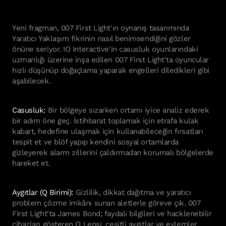
Yeni fragman, 007 First Light'ın oynanış tasarımında
Yaratıcı Yaklaşım fikrinin nasıl benimsendiğini gözler
önüne seriyor. IO Interactive'in casusluk oyunlarındaki
uzmanlığı üzerine inşa edilen 007 First Light'ta oyuncular
hızlı düşünüp doğaçlama yaparak engelleri diledikleri gibi
aşabilecek.
Casusluk:
Bir bölgeye sızarken ortamı iyice analiz ederek
bir adım öne geç. İstihbarat toplamak için etrafa kulak
kabart, hedefine ulaşmak için kullanabileceğin fırsatları
tespit et ve blöf yapıp kendini sosyal ortamlarda
gizleyerek alarm zillerini çaldırmadan korumalı bölgelerde
hareket et.
Aygıtlar (Q Birimi):
Gizlilik, dikkat dağıtma ve yaratıcı
problem çözme imkânı sunan aletlerle göreve çık. 007
First Light'ta James Bond; faydalı bilgileri ve hacklenebilir
cihazları gösteren Q Lensi, çeşitli aygıtlar ve eylemler