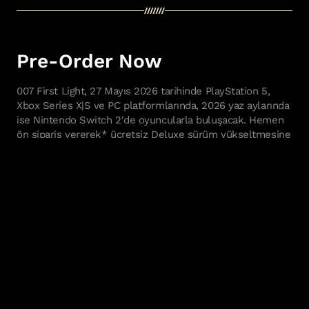
Pre-Order Now
007 First Light, 27 Mayıs 2026 tarihinde PlayStation 5,
Xbox Series X|S ve PC platformlarında, 2026 yaz aylarında
ise Nintendo Switch 2'de oyuncularla buluşacak. Hemen
ön sipariş vererek* ücretsiz Deluxe sürüm yükseltmesine
sahip olabilir ve 24 saat erken erişim imkânından
faydalanabilirsin**. Ayrıntılar için
https://ioi.dk/007firstlightgame adresini ziyaret et.
Daha fazla bilgi için 007FirstLightGame.com adresi
üzerinden resmi internet sitemizi ziyaret edebilir veya bizi
X, Instagram, TikTok, Twitch, Facebook, Threads, Reddit,
Bluesky ve YouTube'da takip edebilirsin. Daha fazla haber
almak isteyenler ise https://ioi.dk/press adresi üzerinden
IOI hesabıyla IO Interactive'in basın sayfasına abone
olabilir.