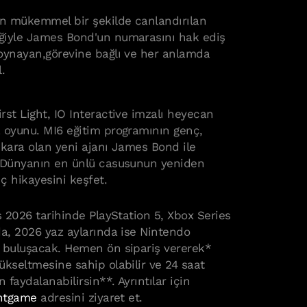
n mükemmel bir şekilde canlandırılan
ğiyle James Bond'un numarasını hak ediş
oynayan,görevine bağlı ve her anlamda
.
st Light, IO Interactive imzalı heyecan
 oyunu. MI6 eğitim programının genç,
 kara olan yeni ajanı James Bond ile
. Dünyanın en ünlü casusunun yeniden
ç hikayesini keşfet.
s 2026 tarihinde PlayStation 5, Xbox Series
da, 2026 yaz aylarında ise Nintendo
 buluşacak. Hemen ön sipariş vererek*
ükseltmesine sahip olabilir ve 24 saat
faydalanabilirsin**. Ayrıntılar için
ghtgame
adresini ziyaret et.