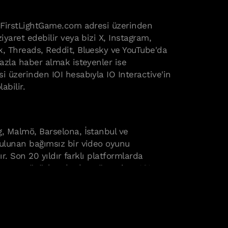
07FirstLightGame.com adresi üzerinden
iyaret edebilir veya bizi X, Instagram,
k, Threads, Reddit, Bluesky ve YouTube'da
fazla haber almak isteyenler ise
i üzerinden IOI hesabıyla IO Interactive'in
labilir.
a
g, Malmö, Barselona, İstanbul ve
bulunan bağımsız bir video oyunu
dır. Son 20 yıldır farklı platformlarda
aratıcı gücüyle adından söz ettiren IOI,
olojisiyle unutulmaz karakterler ve
ürdürmektedir.
 kurgulanmış bir James Bond başlangıç
ght'ın geliştiricisi ve yayıncısıdır. Firma,