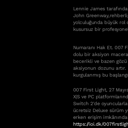
Lennie James tarafında
John Greenway,rehberli
yolculuğunda büyük rol 
kusursuz bir profesyonel
Numaranı Hak Et. 007 Fir
dolu bir aksiyon macera
becerikli ve bazen gözü
aksiyonun dozunu artır
kurgulanmış bu başlangı
007 First Light, 27 Mayı
X|S ve PC platformların
Switch 2'de oyuncularla
ücretsiz Deluxe sürüm y
erken erişim imkânından 
https://ioi.dk/007firstli