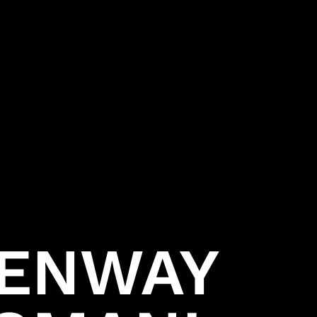
Project Fantasy
Twitter
Hitman:
Absolution
Kane & Lynch 2
Mini Ninjas
Kane & Lynch
Hitman: Blood
Money
Hitman:
Contracts
Freedom Fighters
Hitman 2: Silent
Assassin
ENWAY
Hitman:
Codename 47