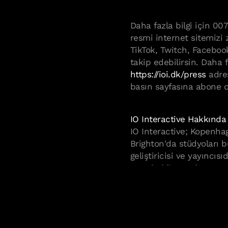
Daha fazla bilgi için 0
resmi internet sitemizi z
TikTok, Twitch, Faceboo
takip edebilirsin. Daha 
https://ioi.dk/press
adres
basın sayfasına abone o
IO Interactive Hakkınd
IO Interactive; Kopenha
Cookie Policy & Settings
Brighton'da stüdyoları 
geliştiricisi ve yayıncısı
yayınladığı oyunlar ve y
ödüllü özel Glacier tekn
deneyimler yaratmayı s
IO Interactive, yeniden
hikâyesi olan 007 First Li