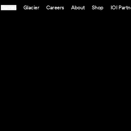
Games
Glacier
Careers
About
Shop
IOI Partn