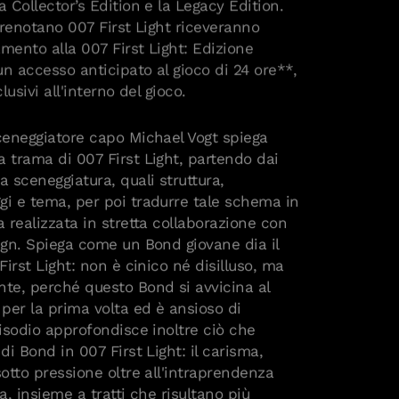
 prenotano 007 First Light riceveranno
mento alla 007 First Light: Edizione
n accesso anticipato al gioco di 24 ore**,
clusivi all'interno del gioco.
sceneggiatore capo Michael Vogt spiega
a trama di 007 First Light, partendo dai
a sceneggiatura, quali struttura,
gi e tema, per poi tradurre tale schema in
a realizzata in stretta collaborazione con
sign. Spiega come un Bond giovane dia il
First Light: non è cinico né disilluso, ma
nte, perché questo Bond si avvicina al
per la prima volta ed è ansioso di
pisodio approfondisce inoltre ciò che
di Bond in 007 First Light: il carisma,
sotto pressione oltre all'intraprendenza
a, insieme a tratti che risultano più