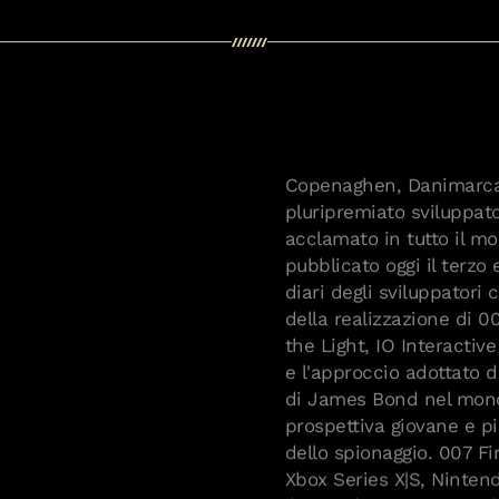
Copenaghen, Danimarca, 7
pluripremiato sviluppat
acclamato in tutto il 
pubblicato oggi il terzo 
diari degli sviluppatori
della realizzazione di 0
the Light, IO Interactiv
e l'approccio adottato d
di James Bond nel mond
prospettiva giovane e p
dello spionaggio. 007 Fi
Xbox Series X|S, Ninten
il preordine, comprese l