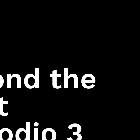
Hitman:
Codename 47
ond the
t
odio 3