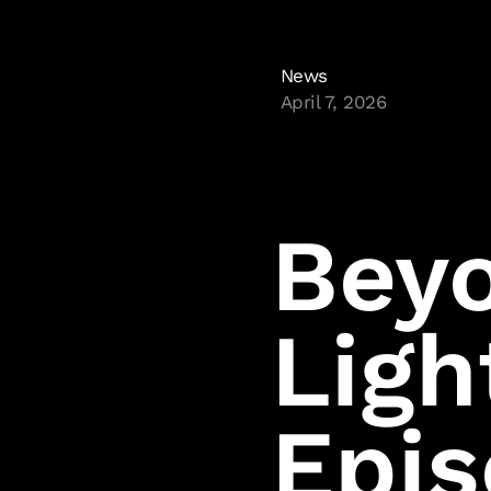
News
April 7, 2026
Bey
Ligh
Epis