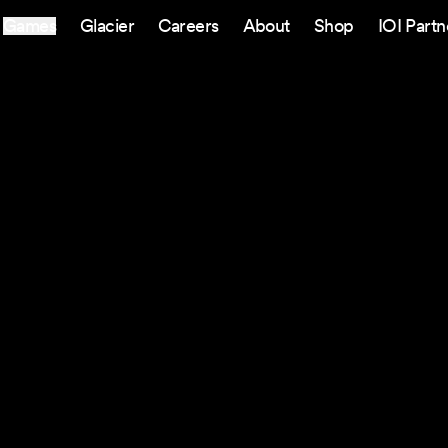
Games
Glacier
Careers
About
Shop
IOI Partn