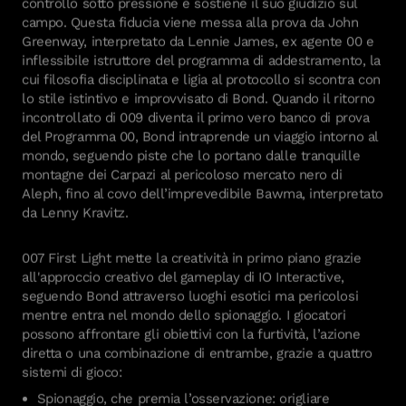
controllo sotto pressione e sostiene il suo giudizio sul
campo. Questa fiducia viene messa alla prova da John
Greenway, interpretato da Lennie James, ex agente 00 e
inflessibile istruttore del programma di addestramento, la
cui filosofia disciplinata e ligia al protocollo si scontra con
lo stile istintivo e improvvisato di Bond. Quando il ritorno
incontrollato di 009 diventa il primo vero banco di prova
del Programma 00, Bond intraprende un viaggio intorno al
mondo, seguendo piste che lo portano dalle tranquille
montagne dei Carpazi al pericoloso mercato nero di
Aleph, fino al covo dell’imprevedibile Bawma, interpretato
da Lenny Kravitz.
007 First Light mette la creatività in primo piano grazie
all'approccio creativo del gameplay di IO Interactive,
seguendo Bond attraverso luoghi esotici ma pericolosi
mentre entra nel mondo dello spionaggio. I giocatori
possono affrontare gli obiettivi con la furtività, l’azione
diretta o una combinazione di entrambe, grazie a quattro
sistemi di gioco:
Spionaggio, che premia l’osservazione: origliare