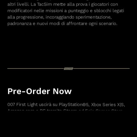
altri livelli. La TacSim mette alla prova i giocatori con
modificatori nelle missioni a punteggio e sblocchi legati
alla progressione, incoraggiando sperimentazione,
padronanza e nuovi modi di affrontare ogni scenario.
Pre-Order Now
007 First Light uscirà su PlayStation®5, Xbox Series X|S,
Amazon.com e PC tramite Steam ed Epic Games Store.
Una versione per Nintendo Switch 2 seguirà nel corso
dell'estate 2026. 007 First Light è disponibile nelle
edizioni Standard, Deluxe, Collector's e Legacy. Maggiori
dettagli sono disponibili su: